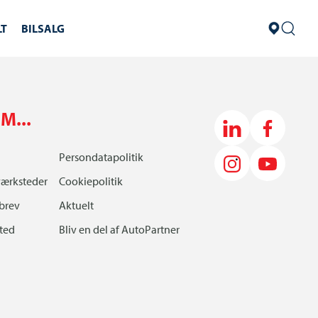
LT
BILSALG
M...
Persondatapolitik
værksteder
Cookiepolitik
brev
Aktuelt
sted
Bliv en del af AutoPartner