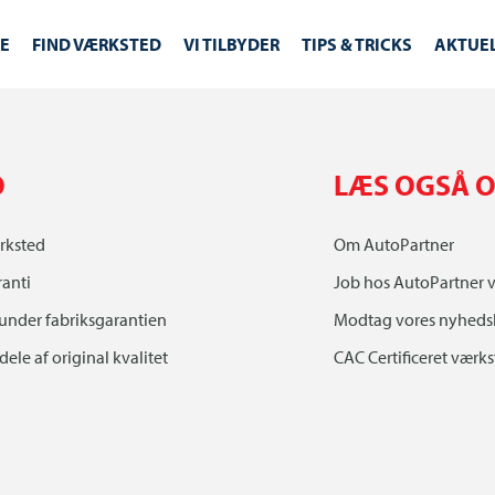
E
FIND VÆRKSTED
VI TILBYDER
TIPS & TRICKS
AKTUE
O
LÆS OGSÅ O
rksted
Om AutoPartner
ranti
Job hos AutoPartner 
 under fabriksgarantien
Modtag vores nyheds
ele af original kvalitet
CAC Certificeret værk