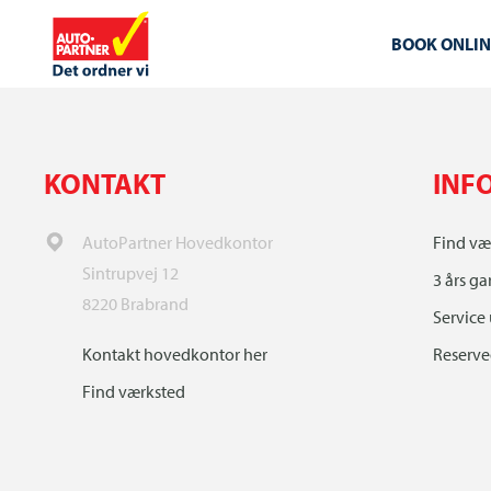
BOOK ONLIN
KONTAKT
INF
AutoPartner Hovedkontor
Find væ
Sintrupvej 12
3 års ga
8220 Brabrand
Service
Kontakt hovedkontor her
Reserved
Find værksted