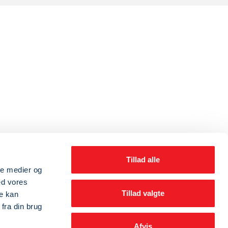
Tillad alle
ale medier og
ed vores
Tillad valgte
re kan
fra din brug
Afvis