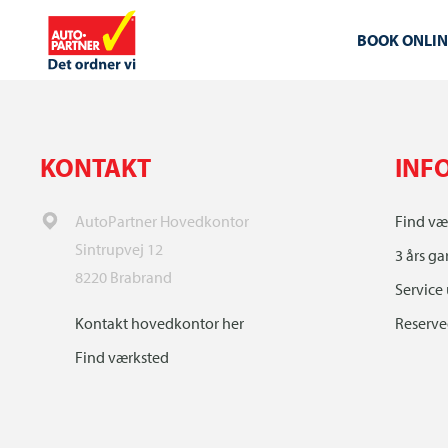
BOOK ONLIN
KONTAKT
INF
AutoPartner Hovedkontor
Find væ
Sintrupvej 12
3 års ga
8220 Brabrand
Service
Kontakt hovedkontor her
Reserved
Find værksted