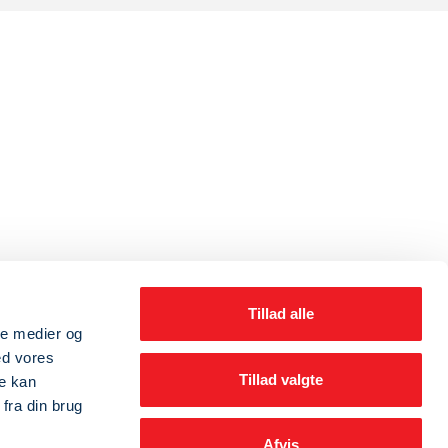
Tillad alle
ale medier og
ed vores
Tillad valgte
re kan
fra din brug
Afvis