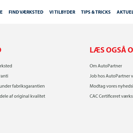
E
FIND VÆRKSTED
VI TILBYDER
TIPS & TRICKS
AKTUE
O
LÆS OGSÅ O
rksted
Om AutoPartner
ranti
Job hos AutoPartner 
 under fabriksgarantien
Modtag vores nyheds
ele af original kvalitet
CAC Certificeret værk