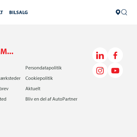
LT
BILSALG
M...
Persondatapolitik
værksteder
Cookiepolitik
brev
Aktuelt
sted
Bliv en del af AutoPartner