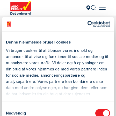
KONTAKT
Denne hjemmeside bruger cookies
Vi bruger cookies til at tilpasse vores indhold og
annoncer, til at vise dig funktioner til sociale medier og til
AutoPartner Hovedkontor
at analysere vores trafik. Vi deler også oplysninger om
Sintrupvej 12
din brug af vores hjemmeside med vores partnere inden
8220 Brabrand
for sociale medier, annonceringspartnere og
analysepartnere. Vores partnere kan kombinere disse
Kontakt hovedkontor her
data med andre oplysninger, du har givet dem, eller som
Find værksted
de har indsamlet fra din brug af deres tjenester.
INFO
Samtykkevalg
Nødvendig
Find værksted