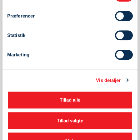
3 års garanti
Præferencer
Service under fabriksgarantien
Reservedele af original kvalitet
LÆS OGSÅ OM...
Statistik
Om AutoPartner
Marketing
Job hos AutoPartner værksteder
Modtag vores nyhedsbrev
Vis detaljer
CAC Certificeret værksted
Persondatapolitik
Tillad alle
Cookiepolitik
Aktuelt
Tillad valgte
Bliv en del af AutoPartner